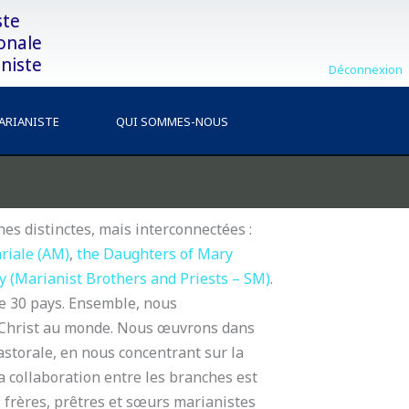
ste
onale
niste
Déconnexion
MARIANISTE
QUI SOMMES-NOUS
s distinctes, mais interconnectées :
riale (AM)
,
the Daughters of Mary
y (Marianist Brothers and Priests – SM)
.
e 30 pays. Ensemble, nous
le Christ au monde. Nous œuvrons dans
pastorale, en nous concentrant sur la
a collaboration entre les branches est
s, frères, prêtres et sœurs marianistes