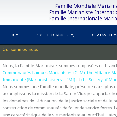
Aller
Famille Mondiale Mariani
au
Famille Marianiste Internati
contenu
Famille Internationale Maria
HOME
SOCIETÉ DE MARIE (SM)
DE LA FAMILLE 
Qui sommes-nous
Nous, la Famille Marianiste, sommes composées de branche
Communautés Laïques Marianistes (CLM)
,
the Alliance Ma
Immaculate (Marianist sisters – FMI)
et
the Society of Mar
Nous sommes une famille mondiale, présente dans plus d
accomplissons la mission de la Sainte Vierge : apporter 
les domaines de l'éducation, de la justice sociale et de la 
construction de communautés de foi et de service fortes. L
une caractéristique de la vie marianiste aujourd'hui : laïc