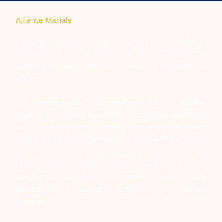
Alliance Mariale
L'Alliance Mariale, une des branches de la Famille
Marianiste, tire ses origines et ses institutions de
l'expérience vécue par les sodistes de Bordeaux et
d'Agen.
- A Bordeaux avec l'Etat religieux dans le monde,
fondé par le Père Chaminade. Ces sodistes ou fidèles
laïcs, dispersés dans la société, professent des voeux
religieux privés et observent une règle de vie, écrite
par le père Chaminade. Sous la Restauration en
France après Napoléon, cette expérience a pu se
développer clairement et librement, devenant très
proche de ce que sont aujourd'hui les Instituts
Séculiers.