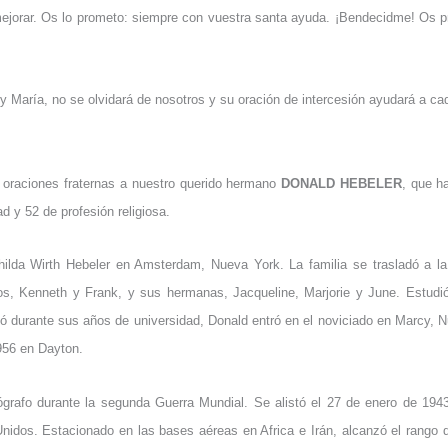
mejorar. Os lo prometo: siempre con vuestra santa ayuda. ¡Bendecidme! Os p
y María, no se olvidará de nosotros y su oración de intercesión ayudará a cad
 oraciones fraternas a nuestro querido hermano
DONALD HEBELER
, que ha
d y 52 de profesión religiosa.
ilda Wirth Hebeler en Amsterdam, Nueva York. La familia se trasladó a la
os, Kenneth y Frank, y sus hermanas, Jacqueline, Marjorie y June. Estud
zó durante sus años de universidad, Donald entró en el noviciado en Marcy, N
956 en Dayton.
grafo durante la segunda Guerra Mundial. Se alistó el 27 de enero de 194
idos. Estacionado en las bases aéreas en Africa e Irán, alcanzó el rango 