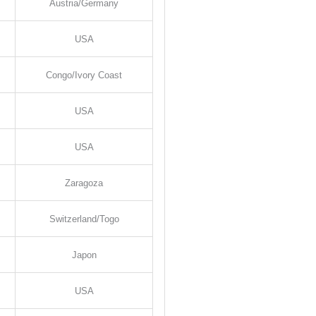
Austria/Germany
USA
Congo/Ivory Coast
USA
USA
Zaragoza
Switzerland/Togo
Japon
USA