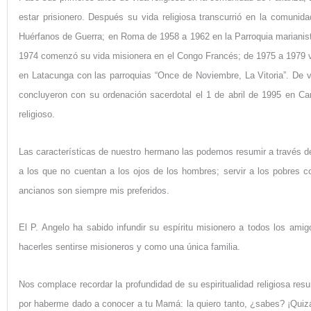
estar prisionero. Después su vida religiosa transcurrió en la comu
Huérfanos de Guerra; en Roma de 1958 a 1962 en la Parroquia marianis
1974 comenzó su vida misionera en el Congo Francés; de 1975 a 1979 vivi
en Latacunga con las parroquias “Once de Noviembre, La Vitoria”. De vu
concluyeron con su ordenación sacerdotal el 1 de abril de 1995 en 
religioso.
Las características de nuestro hermano las podemos resumir a través de
a los que no cuentan a los ojos de los hombres; servir a los pobres c
ancianos son siempre mis preferidos.
El P. Angelo ha sabido infundir su espíritu misionero a todos los amigo
hacerles sentirse misioneros y como una única familia.
Nos complace recordar la profundidad de su espiritualidad religiosa re
por haberme dado a conocer a tu Mamá: la quiero tanto, ¿sabes? ¡Quizá