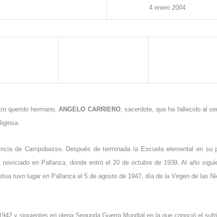
4
enero
2004
stro querido hermano,
ANGELO CARRIERO
, sacerdote, que ha fallecido al s
ligiosa.
vincia de Campobasso. Después de terminada la Escuela elemental en su pu
 noviciado en Pallanza, donde entró el 20 de octubre de 1939. Al año sigui
etua tuvo lugar en Pallanza el 5 de agosto de 1947, día de la Virgen de las N
942 y siguientes en plena Segunda Guerra Mundial en la que conoció el sufri