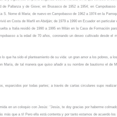
nidad de Pallanza y de Giove; en Brusasco de 1952 a 1954; en Campobasso
ta S. Nome di Maria; de nuevo en Campobasso de 1962 a 1974 en la Parroqui
ó en Costa de Marfil en Abidján; de 1979 a 1990 en Ecuador en particular en
elta a Italia residió de 1990 a 1995 en Milán en la Casa de Formación para
Campobasso a la edad de 70 años, coronando un deseo cultivado desde el 
 lo que ha sido el planteamiento de su vida: un gran amor a los pobres, a lo
on María, de tal manera que quiso añadir a su nombre de bautismo el de Mar
s, esparcidos por todas partes; a través de cartas circulares supo realizar 
sumida en un coloquio con Jesús: “Jesús, te doy gracias por haberme colmado 
s más que a ti! Pero ella está contenta y por tanto estamos de acuerdo los