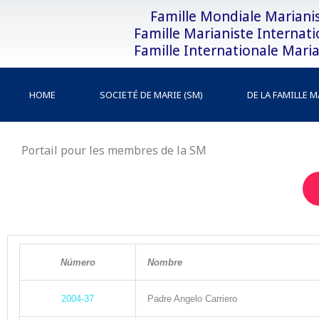
Aller
Famille Mondiale Mariani
au
Famille Marianiste Internati
contenu
Famille Internationale Maria
HOME
SOCIETÉ DE MARIE (SM)
DE LA FAMILLE 
Portail pour les membres de la SM
Número
N
ombre
2004-37
Padre Angelo Carriero