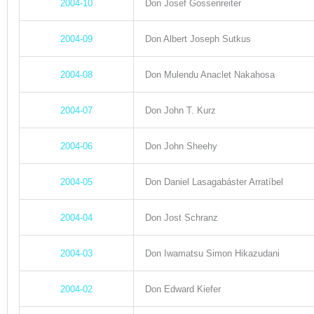
2004-10
Don Josef Gossenreiter
2004-09
Don Albert Joseph Sutkus
2004-08
Don Mulendu Anaclet Nakahosa
2004-07
Don John T. Kurz
2004-06
Don John Sheehy
2004-05
Don Daniel Lasagabáster Arratíbel
2004-04
Don Jost Schranz
2004-03
Don Iwamatsu Simon Hikazudani
2004-02
Don Edward Kiefer