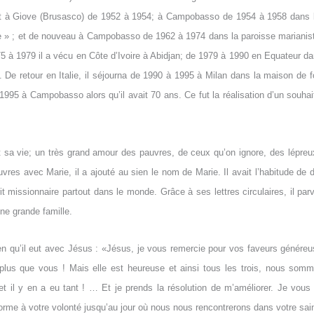
a et à Giove (Brusasco) de 1952 à 1954; à Campobasso de 1954 à 1958 dans 
 » ; et de nouveau à Campobasso de 1962 à 1974 dans la paroisse marianis
 à 1979 il a vécu en Côte d’Ivoire à Abidjan; de 1979 à 1990 en Equateur dans
 De retour en Italie, il séjourna de 1990 à 1995 à Milan dans la maison de 
l 1995 à Campobasso alors qu’il avait 70 ans. Ce fut la réalisation d’un souhai
nt sa vie; un très grand amour des pauvres, de ceux qu’on ignore, des lépre
vres avec Marie, il a ajouté au sien le nom de Marie. Il avait l’habitude de 
t missionnaire partout dans le monde. Grâce à ses lettres circulaires, il parv
ne grande famille.
tien qu’il eut avec Jésus : «Jésus, je vous remercie pour vos faveurs généreu
 plus que vous ! Mais elle est heureuse et ainsi tous les trois, nous som
il y en a eu tant ! … Et je prends la résolution de m’améliorer. Je vous 
orme à votre volonté jusqu’au jour où nous nous rencontrerons dans votre sa