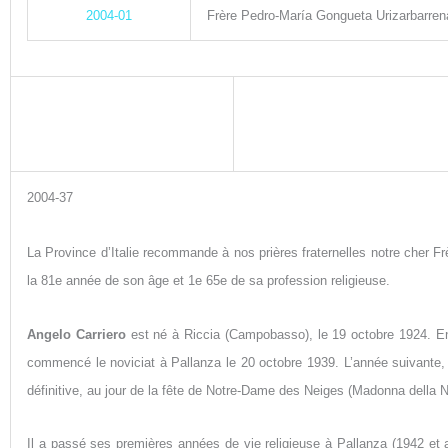
2004-01
Frère Pedro-María Gongueta Urizarbarren
2004-37
La Province d’Italie recommande à nos prières fraternelles notre cher F
la 81e année de son âge et 1e 65e de sa profession religieuse.
Angelo Carriero
est né à Riccia (Campobasso), le 19 octobre 1924. En 1
commencé le noviciat à Pallanza le 20 octobre 1939. L’année suivante, le
définitive, au jour de la fête de Notre-Dame des Neiges (Madonna della N
Il a passé ses premières années de vie religieuse à Pallanza (1942 e