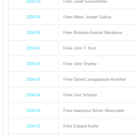
2004-10
Frère Josef Gossenreiter
2004-09
Frère Albert Joseph Sutkus
2004-08
Frère Mulendu Anaclet Nakahosa
2004-07
Frère John T. Kurz
2004-06
Frère John Sheehy
2004-05
Frère Daniel Lasagabáster Arratíbel
2004-04
Frère Jost Schranz
2004-03
Frère Iwamatsu Simon Hikazudani
2004-02
Frère Edward Kiefer