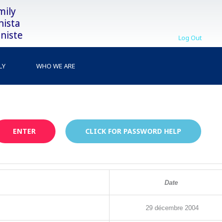
mily
nista
niste
Log Out
LY
WHO WE ARE
ENTER
CLICK FOR PASSWORD HELP
Date
29
décembre
2004