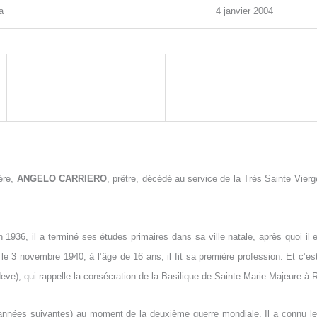
a
4
janvier
2004
rère,
ANGELO CARRIERO
, prêtre, décédé au service de la Très Sainte Vie
936, il a terminé ses études primaires dans sa ville natale, après quoi il es
 3 novembre 1940, à l’âge de 16 ans, il fit sa première profession. Et c’est 
eve), qui rappelle la consécration de la Basilique de Sainte Marie Majeure à
t années suivantes) au moment de la deuxième guerre mondiale. Il a connu 