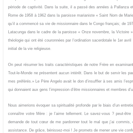
période de captivité. Dans la suite, il a passé des années à Pallanz
Rome de 1958 à 1962 dans la paroisse marianiste « Saint Nom de Marie
qu’il a commencé sa vie de missionnaire dans le Congo français; de 1975
Latacunga dans le cadre de la paroisse « Onze novembre, la Victoire ».
théologie qui ont été couronnées par l’ordination sacerdotale le 1er avri
initial de la vie religieuse.
On peut résumer les traits caractéristiques de notre Frère en examina
Tout-le-Monde ne présentent aucun intérêt. Dans le but de servir les pau
mes préférés.» Le Père Angelo avait le don d’insuffler à ses amis l’espri
qui donnaient aux gens l’impression d’être missionnaires et membres d’u
Nous aimerions évoquer sa spiritualité profonde par le biais d’un entre
connaître votre Mère : je l’aime tellement. Le savez-vous ? peut-être
demande de tout cœur de me pardonner tout le mal que j’ai commis, et 
assistance. De grâce, bénissez-moi ! Je promets de mener une vie conf