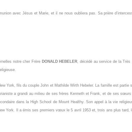
nion avec Jésus et Marie, et il ne nous oubliera pas. Sa prière d’intercess
rnelles notre cher Frère
DONALD HEBELER
, décédé au service de la Très
eligieuse.
w York, fils du couple John et Mathilde Wirth Hebeler. La famille est partie s
rianiste a grandi au milieu de ses frères Kenneth et Frank, et de ses sœurs J
econdaire dans la High School de Mount Healthy. Son appel à la vie religie
 New York. Il a émis ses premiers vœux le 5 avril 1953 et, trois ans plus tard,