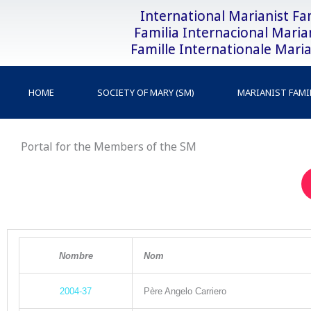
Skip
International Marianist Fa
to
Familia Internacional Maria
content
Famille Internationale Maria
HOME
SOCIETY OF MARY (SM)
MARIANIST FAMI
Portal for the Members of the SM
N
o
mb
re
Nom
2004-37
Père Angelo Carriero