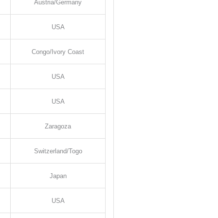
Austria/Germany
USA
Congo/Ivory Coast
USA
USA
Zaragoza
Switzerland/Togo
Japan
USA