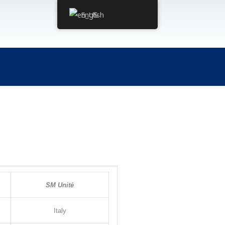
English
SM Unit
é
Italy