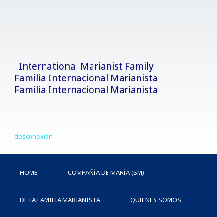
Ir
al
contenido
International Marianist Family
Familia Internacional Marianista
Familia Internacional Marianista
desconexión
HOME
COMPAÑÍA DE MARÍA (SM)
DE LA FAMILIA MARIANISTA
QUIENES SOMOS